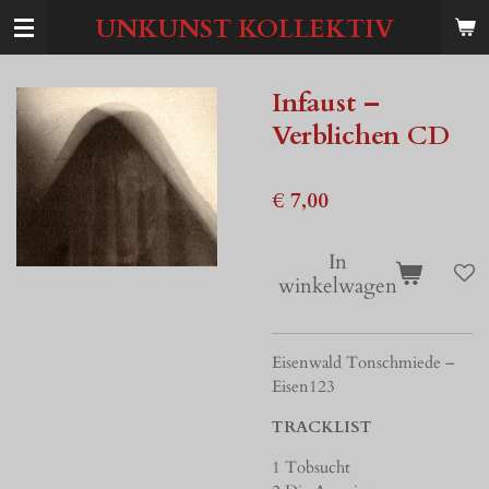
Ga
UNKUNST KOLLEKTIV
direct
naar
de
Infaust –
hoofdinhoud
Verblichen CD
€ 7,00
In
winkelwagen
Eisenwald Tonschmiede –
Eisen123
TRACKLIST
1 Tobsucht