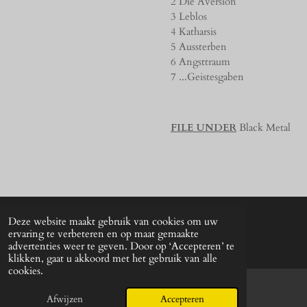
2 Die Aversion
3 Leblos
4 Katharsis
5 Aussterben
6 Angsttraum
7 ...Geistesgaben
FILE UNDER
Black Metal
Deze website maakt gebruik van cookies om uw
© 2024 - 2026 UNkunst Music
ervaring te verbeteren en op maat gemaakte
Powered by
JouwWeb
advertenties weer te geven. Door op ‘Accepteren’ te
klikken, gaat u akkoord met het gebruik van alle
cookies.
Afwijzen
Accepteren
E-mailadres