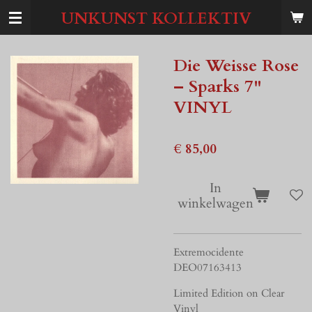
Ga
UNKUNST KOLLEKTIV
direct
naar
de
Die Weisse Rose
hoofdinhoud
– Sparks 7"
VINYL
€ 85,00
In
winkelwagen
Extremocidente
DEO07163413
Limited Edition on
Clear
Vinyl