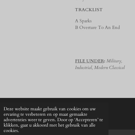
TRACKLIST
A Sparks
B Overture To An End
FILE UNDER
:
Military,
Industrial, Modern Classical
Deze website maakt gebruik van cookies om uw
© 2024 - 2026 UNkunst Music
ervaring te verbeteren en op maat gemaakte
Powered by
JouwWeb
advertenties weer te geven. Door op ‘Accepteren’ te
klikken, gaat u akkoord met het gebruik van alle
cookies.