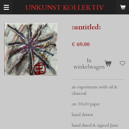
Ga
UNKUNST KOLLEKTIV
direct
naar
de
:untitled:
hoofdinhoud
€ 69,00
In
winkelwagen
an experiment with oil &
charcoal
on 30x30 paper
hand drawn
hand dated & signed June