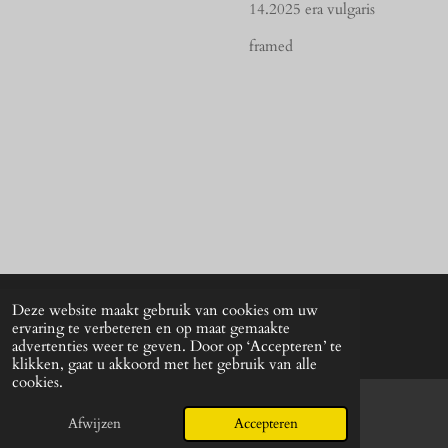
14.2025 era vulgaris
framed
Deze website maakt gebruik van cookies om uw
© 2024 - 2026 UNkunst Music
ervaring te verbeteren en op maat gemaakte
Powered by
JouwWeb
advertenties weer te geven. Door op ‘Accepteren’ te
klikken, gaat u akkoord met het gebruik van alle
cookies.
Afwijzen
Accepteren
E-mailadres