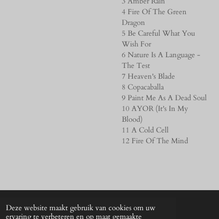
3 Amber Rain
4 Fire Of The Green
Dragon
5 Be Careful What You
Wish For
6 Nature Is A Language -
The Test
7 Heaven's Blade
8 Copacaballa
9 Paint Me As A Dead Soul
10 AYOR (It's In My
Blood)
11 A Cold Cell
12 Fire Of The Mind
Deze website maakt gebruik van cookies om uw
© 2024 - 2026 UNkunst Music
ervaring te verbeteren en op maat gemaakte