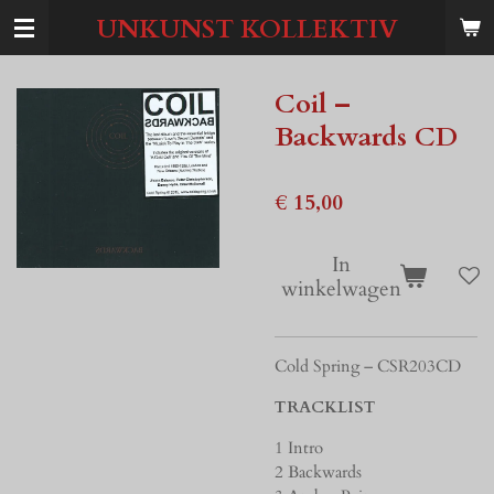
Ga
UNKUNST KOLLEKTIV
direct
naar
de
Coil –
hoofdinhoud
Backwards CD
€ 15,00
In
winkelwagen
Cold Spring – CSR203CD
TRACKLIST
1 Intro
2 Backwards