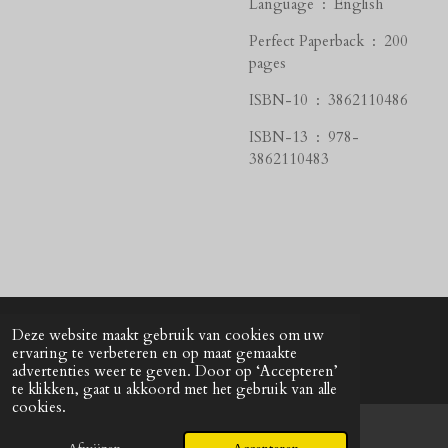
Language ‏ : ‎
English
Perfect Paperback ‏ : ‎
200
pages
ISBN-10 ‏ : ‎
3862110486
ISBN-13 ‏ : ‎
978-
3862110483
Deze website maakt gebruik van cookies om uw
© 2024 - 2026 UNkunst Music
ervaring te verbeteren en op maat gemaakte
Powered by
JouwWeb
advertenties weer te geven. Door op ‘Accepteren’
te klikken, gaat u akkoord met het gebruik van alle
cookies.