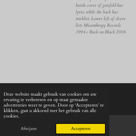
Inside cover of gatefold has
lyrics while the back has
tracklist. Lower left of sleeve
lists Misanthropy Records
1994 c Back on Black 2008.
Deze website maakt gebruik van cookies om uw
© 2024 - 2026 UNkunst Music
ervaring te verbeteren en op maat gemaakte
Powered by
JouwWeb
advertenties weer te geven. Door op ‘Accepteren’ te
klikken, gaat u akkoord met het gebruik van alle
cookies.
Afwijzen
Accepteren
E-mailadres