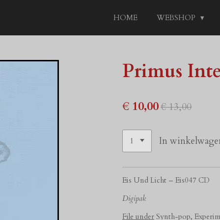
HOME
WEBSHOP
Primus Inte
€ 10,00
€ 13,00
In winkelwage
Eis Und Licht
– Eis047 CD
Digipak
File
under
Synth-pop, Experim